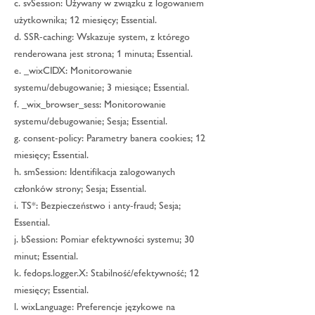
c. svSession: Używany w związku z logowaniem
użytkownika; 12 miesięcy; Essential.
d. SSR-caching: Wskazuje system, z którego
renderowana jest strona; 1 minuta; Essential.
e. _wixCIDX: Monitorowanie
systemu/debugowanie; 3 miesiące; Essential.
f. _wix_browser_sess: Monitorowanie
systemu/debugowanie; Sesja; Essential.
g. consent-policy: Parametry banera cookies; 12
miesięcy; Essential.
h. smSession: Identifikacja zalogowanych
członków strony; Sesja; Essential.
i. TS*: Bezpieczeństwo i anty-fraud; Sesja;
Essential.
j. bSession: Pomiar efektywności systemu; 30
minut; Essential.
k. fedops.logger.X: Stabilność/efektywność; 12
miesięcy; Essential.
l. wixLanguage: Preferencje językowe na