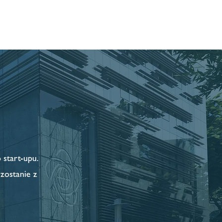
ości
Strefa inwestora
Więcej
start-upu.
zostanie z