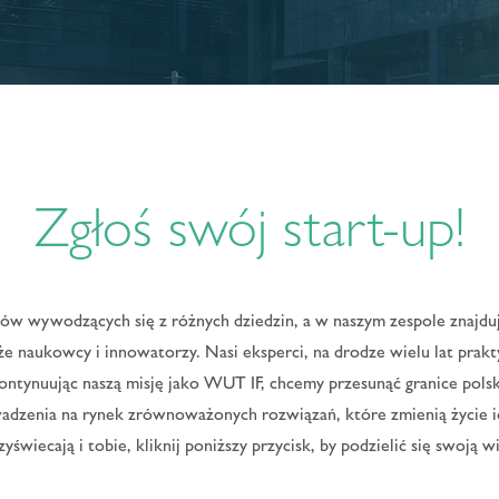
Zgłoś swój start-up!
w wywodzących się z różnych dziedzin, a w naszym zespole znajdują
że naukowcy i innowatorzy. Nasi eksperci, na drodze wielu lat prakty
ontynuując naszą misję jako WUT IF, chcemy przesunąć granice polski
dzenia na rynek zrównoważonych rozwiązań, które zmienią życie i
yświecają i tobie, kliknij poniższy przycisk, by podzielić się swoją wiz