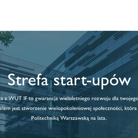
Start
Research4Revenue
Aktualn
Strefa start-upów
 z WUT IF to gwarancja wieloletniego rozwoju dla twojego 
lem jest stworzenie wielopokoleniowej społeczności, która 
Politechniką Warszawską na lata.