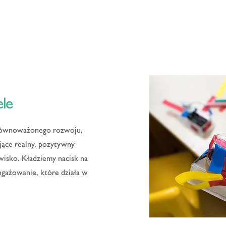
le
zrównoważonego rozwoju,
jące realny, pozytywny
isko. Kładziemy nacisk na
ngażowanie, które działa w