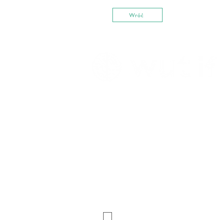
Wróć
Zapisz się do newslettera
Wpisz swój e-mail
Akceptuję
politykę prywatności