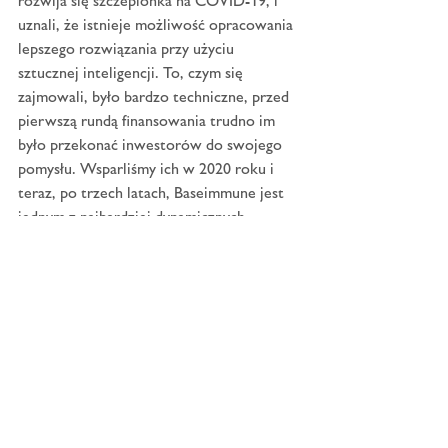
rozwija się szczepionka na COVID-19, i 
uznali, że istnieje możliwość opracowania 
lepszego rozwiązania przy użyciu 
sztucznej inteligencji. To, czym się 
zajmowali, było bardzo techniczne, przed 
pierwszą rundą finansowania trudno im 
było przekonać inwestorów do swojego 
pomysłu. Wsparliśmy ich w 2020 roku i 
teraz, po trzech latach, Baseimmune jest 
jednym z najbardziej dynamicznych 
startupów szczepionkowych na świecie, z 
wieloma szczepionkami w fazie rozwoju, 
który jest wspierany przez kilka 
najlepszych funduszy europejskich. A to 
wszystko dlatego, że doktoranci z 
Oksfordu doszli do wniosku, że posiadają 
techniczną wiedzę i umiejętności 
potrzebne do stworzenia czegoś lepszego.