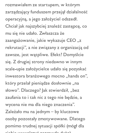
rozmawiałem ze startupem, w którym 
zarządzający funduszem przejął działalność 
operacyjną, a jego założyciel odszedł. 
Chciał jak najszybciej znaleźć zastępcę, co 
mu się nie udało. Zwłaszcza że 
zaangażowanie, jakie wykazuje CEO „z 
rekrutacji”, a nie związany z organizacją od 
zawsze, jest wątpliwe. Efekt? Domyślcie 
się. Z drugiej strony niedawno w innym 
scale-upie założycielce udało się pozyskać 
inwestora branżowego mocno „hands on”, 
który przelał pieniądze dosłownie „na 
słowo”. Dlaczego? Jak stwierdził, „bez 
zaufania to i tak nic z tego nie będzie, a 
wycena nie ma dla niego znaczenia”. 
Zależało mu na jednym – by kluczowe 
osoby pozostały zmotywowane. Dlatego 
pomimo trudnej sytuacji spółki (mógł dla 
siebie wywalczyć naprawdę dużo) 