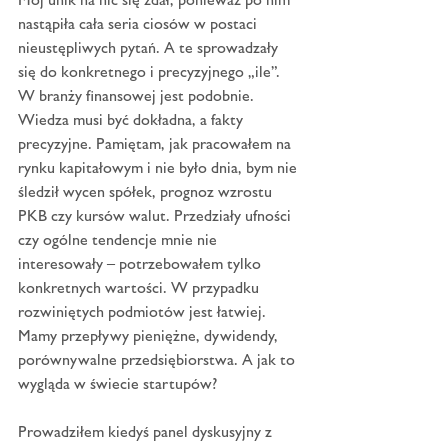
nastąpiła cała seria ciosów w postaci 
nieustępliwych pytań. A te sprowadzały 
się do konkretnego i precyzyjnego „ile”. 
W branży finansowej jest podobnie. 
Wiedza musi być dokładna, a fakty 
precyzyjne. Pamiętam, jak pracowałem na 
rynku kapitałowym i nie było dnia, bym nie 
śledził wycen spółek, prognoz wzrostu 
PKB czy kursów walut. Przedziały ufności 
czy ogólne tendencje mnie nie 
interesowały – potrzebowałem tylko 
konkretnych wartości. W przypadku 
rozwiniętych podmiotów jest łatwiej. 
Mamy przepływy pieniężne, dywidendy, 
porównywalne przedsiębiorstwa. A jak to 
wygląda w świecie startupów?
Prowadziłem kiedyś panel dyskusyjny z 