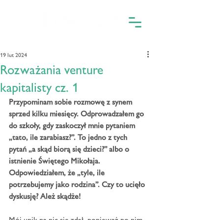
19 lut 2024
Rozważania venture
kapitalisty cz. 1
Przypominam sobie rozmowę z synem 
sprzed kilku miesięcy. Odprowadzałem go 
do szkoły, gdy zaskoczył mnie pytaniem 
„tato, ile zarabiasz?”. To jedno z tych 
pytań „a skąd biorą się dzieci?” albo o 
istnienie Świętego Mikołaja. 
Odpowiedziałem, że „tyle, ile 
potrzebujemy jako rodzina”. Czy to ucięło 
dyskusję? Ależ skądże!
Mój unik na nic się zdał, ponieważ po nim 