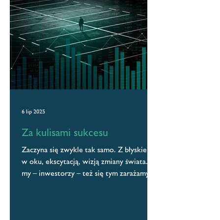
6 lip 2025
Za kulisami sukcesu
Zaczyna się zwykle tak samo. Z błyskiem
w oku, ekscytacją, wizją zmiany świata. I
my – inwestorzy – też się tym zarażamy.
Patrzymy na...