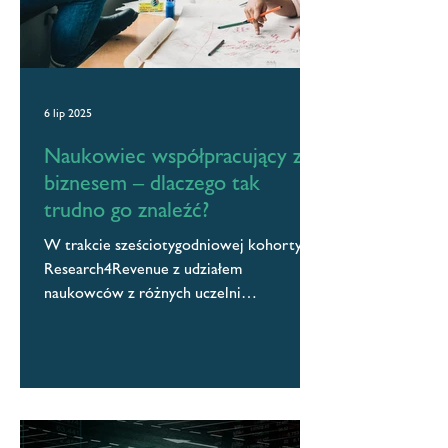
6 lip 2025
Naukowiec współpracujący z
biznesem – dlaczego tak
trudno go znaleźć?
W trakcie sześciotygodniowej kohorty
Research4Revenue z udziałem
naukowców z różnych uczelni
próbowałem znaleźć odpowiedź na jedno
proste...